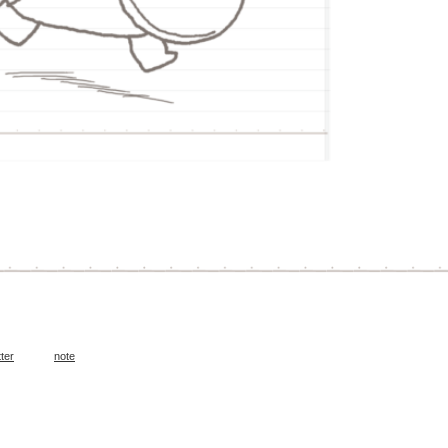
tter
note