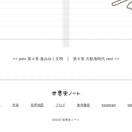
<< prev 第４章 進みゆく文明
│
第６章 大航海時代 next >>
て
年表
世界地図
ブログ
参考書籍
instagram
twi
©2020 世界史ノート