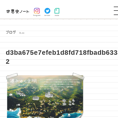
d3ba675e7efeb1d8fd718fbadb633
2